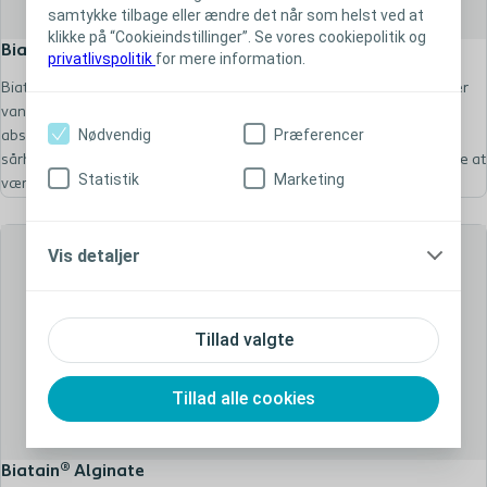
samtykke tilbage eller ændre det når som helst ved at
klikke på “Cookieindstillinger”. Se vores cookiepolitik og
Biatain® Ibu Soft-Hold
privatlivspolitik
for mere information.
Biatain® Ibu Soft-Hold – Optimal absorption til smertefulde sår, der er
vanskelige at bandagere. Unik 3D skumstruktur giver optimal
Nødvendig
Præferencer
absorption (3). Blød og fleksibel bandage (1). Kombinerer fugtig
sårheling med lokal frigivelse af ibuprofen (2). Sårheling behøver ikke at
Statistik
Marketing
være smertefuld (2,4,5)
Vis detaljer
Tillad valgte
Tillad alle cookies
Biatain® Alginate