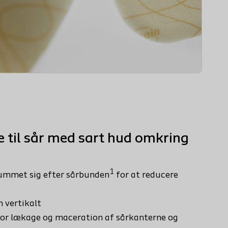
til sår med sart hud omkring
1
ummet sig efter sårbunden
for at reducere
 vertikalt
 for lækage og maceration af sårkanterne og