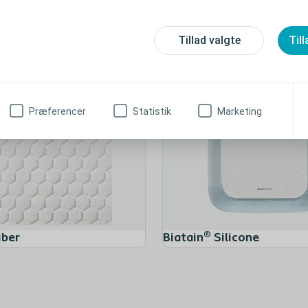
Tillad valgte
Till
Biatain® Soft-Hold
Præferencer
Statistik
Marketing
iber
Biatain® Silicone
Biatain® Silicone Non-Border