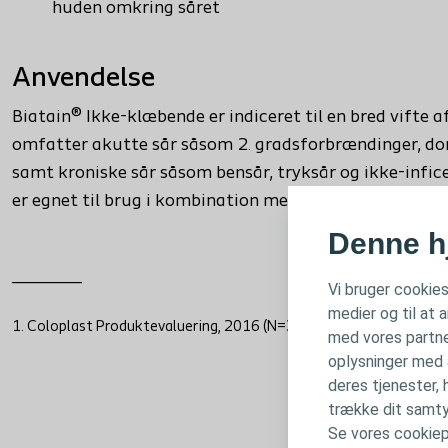
huden omkring såret
Anvendelse
Biatain® Ikke-klæbende er indiceret til en bred vifte a
omfatter akutte sår såsom 2. gradsforbrændinger, don
samt kroniske sår såsom bensår, tryksår og ikke-infic
er egnet til brug i kombination med kompressionsbehand
Denne h
_______
Vi bruger cookies
medier og til at 
1. Coloplast Produktevaluering, 2016 (N=353)
med vores partne
oplysninger med a
deres tjenester, 
trække dit samtyk
Se vores cookiep