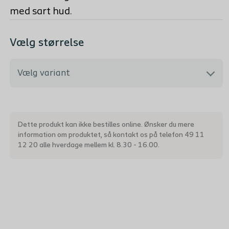
med sart hud.
Vælg størrelse
Vælg variant
3410 - 10 x 10 cm
Dette produkt kan ikke bestilles online. Ønsker du mere
information om produktet, så kontakt os på telefon 49 11
3412 - 10 x 20 cm
12 20 alle hverdage mellem kl. 8.30 - 16.00.
3413 - 15 x 15 cm
3416 - 20 x 20 cm