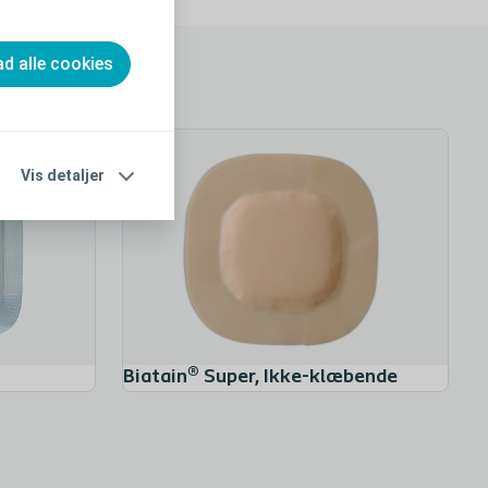
ad alle cookies
Biatain® Fiber
Biatain®
Vis detaljer
Biatain® Super, Ikke-klæbende