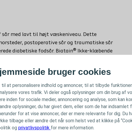
f sår med lavt til højt væskeniveau. Dette
orsteder, postoperative sår og traumatiske sår
erede diabetiske fodsår. Biatain® Ikke-klæbende
ling og kan blive siddende i op til 7 dage.
jemmeside bruger cookies
 til at personalisere indhold og annoncer, til at tilbyde funktione
analysere vores trafik. Vi deler også oplysninger om din brug af
re inden for sociale medier, annoncering og analyse, som kan k
ndre oplysninger, du har givet dem, eller som de har indsamlet f
herunder for at vise annoncer, der er mere relevante for dig. Du har
ke tilbage eller ændre det når som helst ved at klikke på “Cooki
olitik og
privatlivspolitik
for mere information.