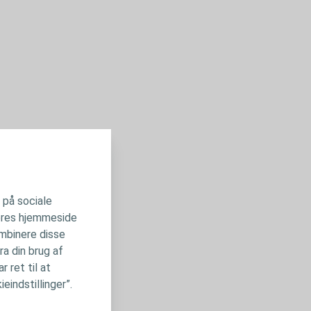
6105 - 5 x 7 cm
r på sociale
 vores hjemmeside
ombinere disse
ra din brug af
 ret til at
eindstillinger”.