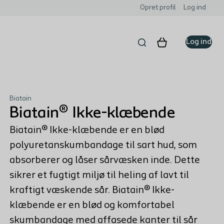
Opret profil
Log ind
Log ind
Biatain
Biatain® Ikke-klæbende
Biatain® Ikke-klæbende er en blød
polyuretanskumbandage til sart hud, som
absorberer og låser sårvæsken inde. Dette
sikrer et fugtigt miljø til heling af lavt til
kraftigt væskende sår. Biatain® Ikke-
klæbende er en blød og komfortabel
skumbandage med affasede kanter til sår