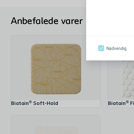
Anbefalede varer
Nødvendig
Biatain® Soft-Hold
Biatain® F