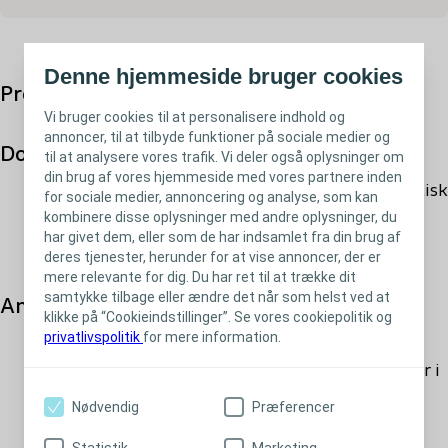
3715 - 15 x 15 cm
Denne hjemmeside bruger cookies
3740 - 3 x 44 cm
Produktbeskrivelse
Vi bruger cookies til at personalisere indhold og
annoncer, til at tilbyde funktioner på sociale medier og
1,2
Dokumenteret hæmostatisk effekt
til at analysere vores trafik. Vi deler også oplysninger om
din brug af vores hjemmeside med vores partnere inden
Biatain® Alginate har dokumenteret hæmostatisk
for sociale medier, annoncering og analyse, som kan
kombinere disse oplysninger med andre oplysninger, du
effekt, dvs. evnen til at stoppe blødning ved
har givet dem, eller som de har indsamlet fra din brug af
1,2
mindre blødninger.
deres tjenester, herunder for at vise annoncer, der er
mere relevante for dig. Du har ret til at trække dit
samtykke tilbage eller ændre det når som helst ved at
3
Anbefales til udfyldning af kaviteter
klikke på “Cookieindstillinger”. Se vores cookiepolitik og
privatlivspolitik
for mere information.
Bandagens design og strukturelle integritet gør
det muligt at klippe den til og tilpasse den til sår i
mange størrelser, former og dybder.
Nødvendig
Præferencer
Ved kontakt med sårvæske omdannes Biatain®