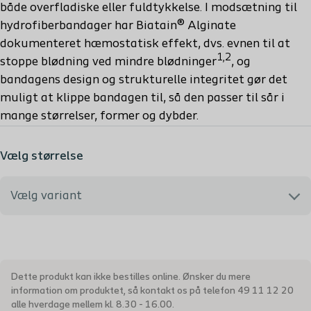
både overfladiske eller fuldtykkelse. I modsætning til
hydrofiberbandager har Biatain® Alginate
dokumenteret hæmostatisk effekt, dvs. evnen til at
1,2
stoppe blødning ved mindre blødninger
, og
bandagens design og strukturelle integritet gør det
muligt at klippe bandagen til, så den passer til sår i
mange størrelser, former og dybder.
Vælg størrelse
Vælg variant
3705 - 5 x 5 cm
Dette produkt kan ikke bestilles online. Ønsker du mere
3710 - 10 x 10 cm
information om produktet, så kontakt os på telefon 49 11 12 20
alle hverdage mellem kl. 8.30 - 16.00.