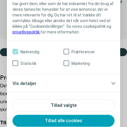
Standard pakke
Køb på bevilling
har givet dem, eller som de har indsamlet fra din brug af
deres tjenester, herunder for at vise annoncer, der er
Pakke indeholder 1
mere relevante for dig. Du har ret til at trække dit
samtykke tilbage eller ændre det når som helst ved at
klikke på “Cookieindstillinger”. Se vores cookiepolitik og
privatlivspolitik
for mere information.
Nødvendig
Præferencer
Læg i kurv
Statistik
Marketing
Produktbeskrivelse
Vis detaljer
Det kan være praktisk at have en lille rulle poser til
bortskaffelse med, når du er hjemmefra, så du kan
undgå at anbringe din stomipose direkte i
Tillad valgte
skraldespanden.
Tillad alle cookies
Til praktisk bortskaffelse af stomiposer