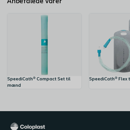
Anbefalede varer
SpeediCath® Compact Set til
SpeediCath® Flex 
mænd