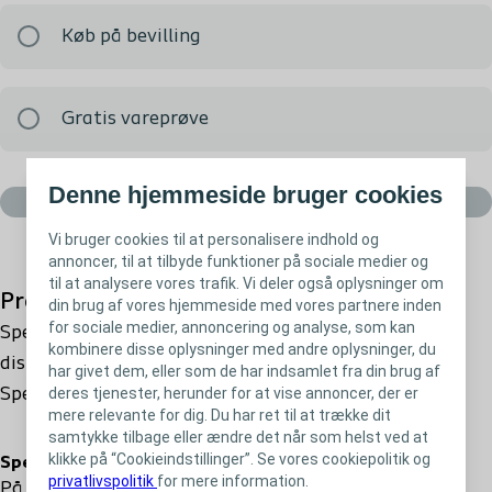
Køb på bevilling
Gratis vareprøve
Denne hjemmeside bruger cookies
Læg i kurv
Vi bruger cookies til at personalisere indhold og
annoncer, til at tilbyde funktioner på sociale medier og
til at analysere vores trafik. Vi deler også oplysninger om
Produktbeskrivelse
din brug af vores hjemmeside med vores partnere inden
for sociale medier, annoncering og analyse, som kan
SpeediCath ®Compact katetre giver en sikker og
kombinere disse oplysninger med andre oplysninger, du
diskret kateterisation og har de samme fordele som
har givet dem, eller som de har indsamlet fra din brug af
SpeediCath katetret.
deres tjenester, herunder for at vise annoncer, der er
mere relevante for dig. Du har ret til at trække dit
samtykke tilbage eller ændre det når som helst ved at
klikke på “Cookieindstillinger”. Se vores cookiepolitik og
SpeediCath® Compact til mænd
privatlivspolitik
for mere information.
På grund af det specielle teleskopdesign er katetret