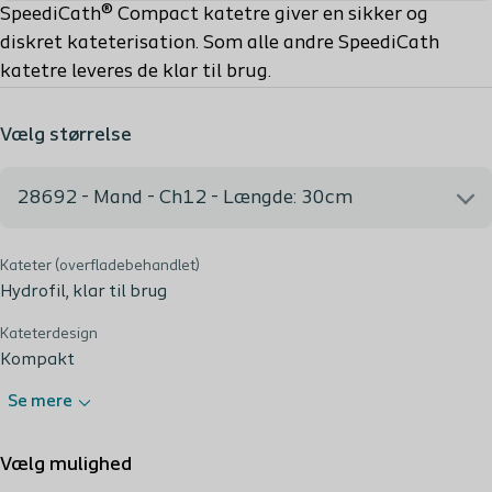
SpeediCath® Compact katetre giver en sikker og
diskret kateterisation. Som alle andre SpeediCath
katetre leveres de klar til brug.
Vælg størrelse
28692 - Mand - Ch12 - Længde: 30cm
Kateter (overfladebehandlet)
28692 - Mand - Ch12 - Længde: 30cm
Hydrofil, klar til brug
Kateterdesign
Kompakt
Se mere
Vælg mulighed