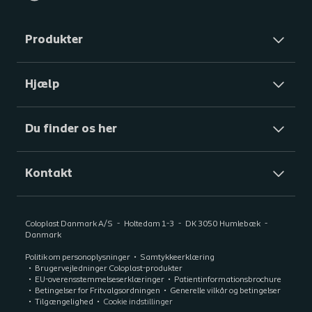
Produkter
Hjælp
Du finder os her
Kontakt
Coloplast Danmark A/S
Holtedam 1-3
DK 3050
Humlebæk
Danmark
Politik om personoplysninger
Samtykkeerklæring
Brugervejledninger Coloplast-produkter
EU-overensstemmelseserklæringer
Patientinformationsbrochure
Betingelser for Fritvalgsordningen
Generelle vilkår og betingelser
Tilgængelighed
Cookie indstillinger