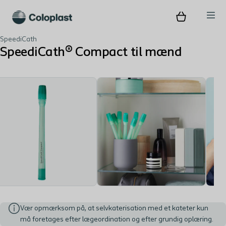
SpeediCath
SpeediCath® Compact til mænd
Vær opmærksom på, at selvkaterisation med et kateter kun
må foretages efter lægeordination og efter grundig oplæring.